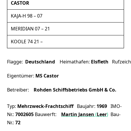
CASTOR
KAJA-H 98 – 07
MERIDIAN 07 – 21
KOOLE 74 21 –
Flagge:
Deutschland
Heimathafen:
Elsfleth
Rufzeich
Eigentümer:
MS Castor
Betreiber:
Rohden Schiffsbetriebs GmbH & Co.
Typ:
Mehrzweck-Frachtschiff
Baujahr:
1969
IMO-
Nr.:
7002605
Bauwerft:
Martin Jansen
(
Leer
)
Bau-
Nr.:
72