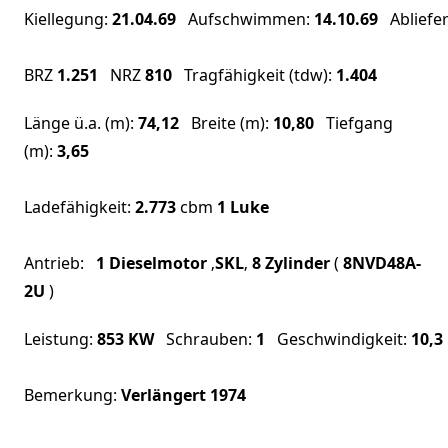
Kiellegung:
21.04.69
Aufschwimmen:
14.10.69
Abliefe
BRZ
1.251
NRZ
810
Tragfähigkeit (tdw):
1.404
Länge ü.a. (m):
74,12
Breite (m):
10,80
Tiefgang
(m):
3,65
Ladefähigkeit:
2.773
cbm
1 Luke
Antrieb:
1 Dieselmotor
‚
SKL
‚
8 Zylinder
(
8NVD48A-
2U
)
Leistung:
853
KW
Schrauben:
1
Geschwindigkeit:
10,3
Bemerkung:
Verlängert 1974